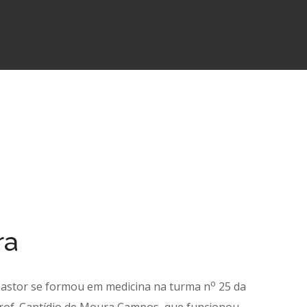
ra
o
 Castor se formou em medicina na turma n
25 da