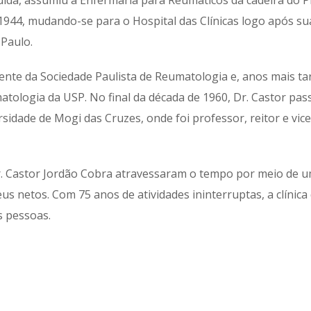
uida, assumiu a Enfermaria para Reumáticos da cadeira do 
1944, mudando-se para o Hospital das Clínicas logo após s
 Paulo.
ente da Sociedade Paulista de Reumatologia e, anos mais tar
tologia da USP. No final da década de 1960, Dr. Castor pas
idade de Mogi das Cruzes, onde foi professor, reitor e vic
 Dr. Castor Jordão Cobra atravessaram o tempo por meio de u
 seus netos. Com 75 anos de atividades ininterruptas, a clín
s pessoas.