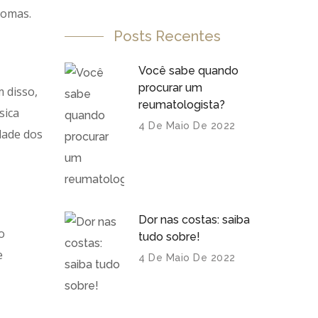
tomas.
Posts Recentes
Você sabe quando
procurar um
m disso,
reumatologista?
sica
4 De Maio De 2022
dade dos
Dor nas costas: saiba
o
tudo sobre!
e
4 De Maio De 2022