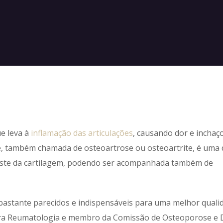
e leva à
inflamação das articulações
, causando dor e inchaç
se, também chamada de osteoartrose ou osteoartrite, é uma
gaste da cartilagem, podendo ser acompanhada também de
bastante parecidos e indispensáveis para uma melhor quali
Cobra Reumatologia e membro da Comissão de Osteoporose e