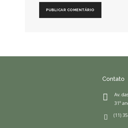
Contato
Av. da
31º an
(11) 3