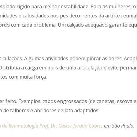
solado rígido para melhor estabilidade. Para as mulheres, o 
rmidades e calosidades nos pés decorrentes da artrite reuma
cordo com cada problema. Um calçado adequado garante equi
rticulações. Algumas atividades podem piorar as dores. Adap
istribua a carga em mais de uma articulação e evite perma
tos com muita força.
r feito. Exemplos: cabos engrossados (de canetas, escova e
eio de talheres e abridores de lata adaptados.
a de Reumatologia Prof. Dr. Castor Jordão Cobra
, em São Paulo.