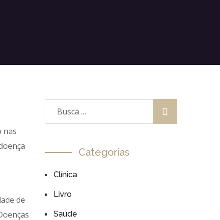
o nas
 doença
Categorias
Clínica
Livro
dade de
 Doenças
Saúde