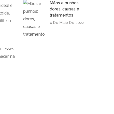
Mãos e punhos:
ideal é
dores, causas e
toide,
tratamentos
líbrio
4 De Maio De 2022
te esses
necer na