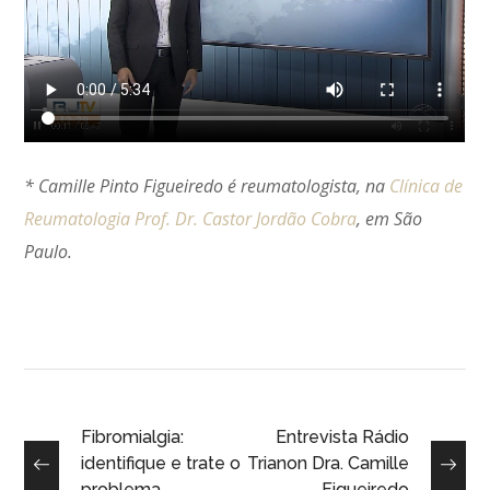
*
Camille
Pinto
Figueiredo
é reumatologista, na
Clínica de
Reumatologia Prof. Dr. Castor Jordão Cobra
, em São
Paulo.
Fibromialgia:
Entrevista Rádio
identifique e trate o
Trianon Dra. Camille
problema
Figueiredo